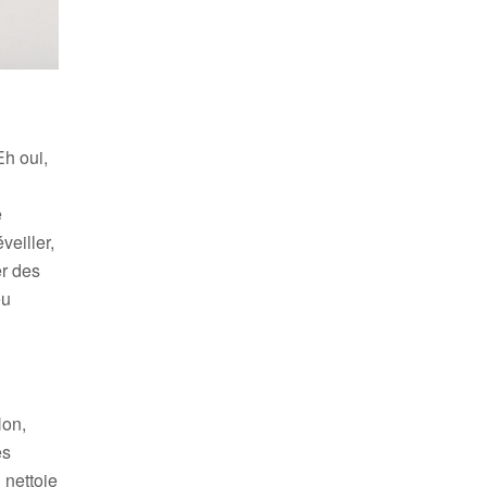
Eh oui,
e
veiller,
er des
eu
Non,
es
 nettoie