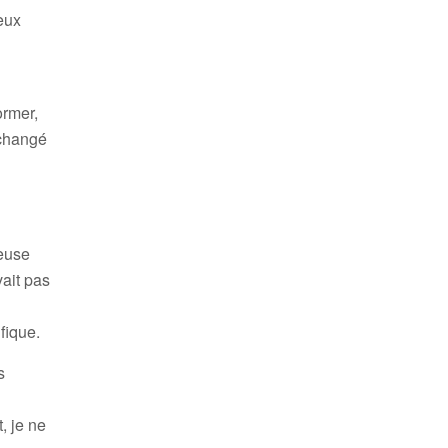
peux
ormer,
s changé
meuse
vait pas
fique.
s
, je ne