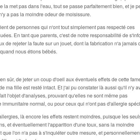
ne la met pas dans l'eau, tout se passe parfaitement bien, et je 
l n'y a pas la moindre odeur de moisissure.
vient de personnes qui n'ont tout simplement pas respecté ces
ées. En tant que parents, c'est de notre responsabilité de s'inf
eux de rejeter la faute sur un jouet, dont la fabrication n'a jamai
quand nous étions bébés.
en sûr, de jeter un coup d'oeil aux éventuels effets de cette fa
ma fille est resté intact. Et j'ai pu constater là aussi qu'il n'y a
 fait l'objet d'analyses, prouvant qu'elles ne sont même pas
immunitaire normal, ou pour ceux qui n'ont pas d'allergie spéci
allergies, là encore les effets restent moindres, puisque les seul
 et éventuellement l'apparition d'une toux, sans la moindre
que l'on n'a pas à s'inquiéter outre mesure, et personnellement